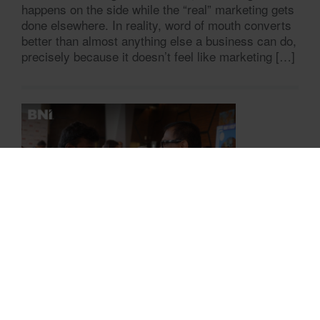
happens on the side while the “real” marketing gets
done elsewhere. In reality, word of mouth converts
better than almost anything else a business can do,
precisely because it doesn’t feel like marketing […]
Practical Tips for Networking Events
(BNI Global)
Tue, 04 August 2026