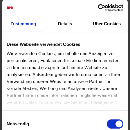
Unser Chapter Steinhuder Meer, leider an
Zustimmung
Details
Über Cookies
diesem Tag ohne unsere Damen.
Diese Webseite verwendet Cookies
Wir verwenden Cookies, um Inhalte und Anzeigen zu
personalisieren, Funktionen für soziale Medien anbieten
Der SVG - unsere Location direkt am
zu können und die Zugriffe auf unsere Website zu
Steinhuder Meer.
analysieren. Außerdem geben wir Informationen zu Ihrer
Verwendung unserer Website an unsere Partner für
soziale Medien, Werbung und Analysen weiter. Unsere
Partner führen diese Informationen möglicherweise mit
weiteren Daten zusammen, die Sie ihnen bereitgestellt
Das Chapter Gustav Hertz.
haben oder die sie im Rahmen Ihrer Nutzung der Dienste
gesammelt haben.
Einwilligungsauswahl
Notwendig