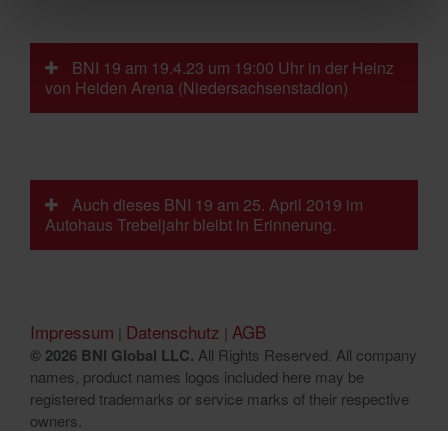
BNI 19 am 19.4.23 um 19:00 Uhr in der Heinz
von Heiden Arena (Niedersachsenstadion)
Auch dieses BNI 19 am 25. April 2019 im
Autohaus Trebeljahr bleibt in Erinnerung.
Impressum
Datenschutz
AGB
|
|
© 2026 BNI Global LLC.
All Rights Reserved. All company
names, product names logos included here may be
registered trademarks or service marks of their respective
owners.