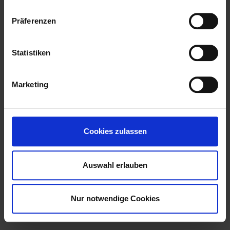
Die Aufnahmezeremonie
Präferenzen
Statistiken
Unternehmerfrühstück am Donnerstag.
Marketing
Cookies zulassen
Auch der Spaß kommt im Chapter nicht zu
kurz.
Auswahl erlauben
Nur notwendige Cookies
Training für die Führungskräfte am 22.3.2023