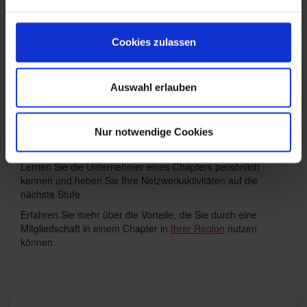
Cookies zulassen
Interessiert, ein Chapter in Ihrer
Auswahl erlauben
Umgebung zu finden?
Nur notwendige Cookies
Der beste Weg, mehr über BNI und die Arbeitsweise zu
erfahren ist der Besuch eines lokalen
Frühstücksmeetings
.
Lernen Sie die Unternehmer eines Chapters persönlich
kennen und heben Sie Ihre Netzwerkaktivitäten auf die
nächste Stufe.
Erfahren Sie mehr über die Vorteile, die Sie durch eine
Mitgliedschaft in einem Chapter in
Ihrer Region
nutzen
können.