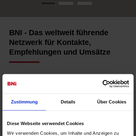
BNI - Das weltweit führende
Netzwerk für Kontakte,
Empfehlungen und Umsätze
BNI – Weltklasse für Ihren
Kundenzuwachs
Zustimmung
Details
Über Cookies
Diese Webseite verwendet Cookies
Die Mission von BNI besteht darin, Unternehmern zu helfen,
ihr Unternehmen über strukturiertes, positives und
Wir verwenden Cookies, um Inhalte und Anzeigen zu