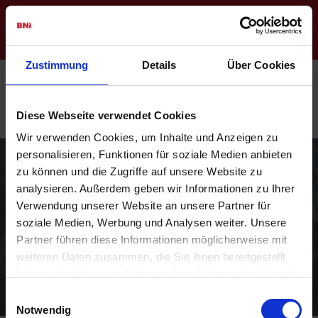
Regionswebseite
Login
Zustimmung
Details
Über Cookies
Diese Webseite verwendet Cookies
Wir verwenden Cookies, um Inhalte und Anzeigen zu
personalisieren, Funktionen für soziale Medien anbieten
zu können und die Zugriffe auf unsere Website zu
analysieren. Außerdem geben wir Informationen zu Ihrer
Verwendung unserer Website an unsere Partner für
soziale Medien, Werbung und Analysen weiter. Unsere
BNI - Das weltweit führende
Partner führen diese Informationen möglicherweise mit
Unternehmernetzwerk für
weiteren Daten zusammen, die Sie ihnen bereitgestellt
Empfehlungsmarketing
haben oder die sie im Rahmen Ihrer Nutzung der Dienste
gesammelt haben.
Einwilligungsauswahl
Notwendig